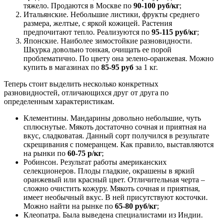
тяжело. Продаются в Москве по
90-100 руб/кг
;
Итальянские. Небольшие листики, фрукты среднего
размера, желтые, с яркой кожицей. Растения
предпочитают тепло. Реализуются по
95-115 руб/кг
;
Японские. Наиболее зимостойкие разновидности.
Шкурка довольно тонкая, очищать ее порой
проблематично. По цвету она зелено-оранжевая. Можно
купить в магазинах по
85-95 руб
за 1 кг.
Теперь стоит выделить несколько конкретных
разновидностей, отличающихся друг от друга по
определенным характеристикам.
Клементины. Мандарины довольно небольшие, чуть
сплюснутые. Мякоть достаточно сочная и приятная на
вкус, сладковатая. Данный сорт получился в результате
скрещивания с померанцем. Как правило, выставляются
на рынки по
60-75 р/кг
;
Робинсон. Результат работы американских
селекционеров. Плоды гладкие, окрашены в яркий
оранжевый или красный цвет. Отличительная черта –
сложно очистить кожуру. Мякоть сочная и приятная,
имеет необычный вкус. В ней присутствуют косточки.
Можно найти на рынке по
65-80 руб/кг
;
Клеопатра. Была выведена специалистами из Индии.