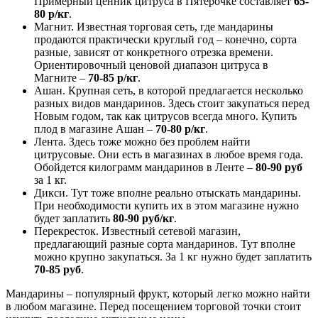
Примерный ценник цитруса в Пятерочке составляет
65-
80 р/кг
.
Магнит. Известная торговая сеть, где мандарины
продаются практически круглый год – конечно, сорта
разные, зависят от конкретного отрезка времени.
Ориентировочный ценовой диапазон цитруса в
Магните –
70-85
р/кг
.
Ашан. Крупная сеть, в которой предлагается несколько
разных видов мандаринов. Здесь стоит закупаться перед
Новым годом, так как цитрусов всегда много. Купить
плод в магазине Ашан –
70-80 р/кг
.
Лента. Здесь тоже можно без проблем найти
цитрусовые. Они есть в магазинах в любое время года.
Обойдется килограмм мандаринов в Ленте –
80-90
руб
за 1 кг.
Дикси. Тут тоже вполне реально отыскать мандарины.
При необходимости купить их в этом магазине нужно
будет заплатить
80-90
руб/кг
.
Перекресток. Известный сетевой магазин,
предлагающий разные сорта мандаринов. Тут вполне
можно крупно закупаться. За 1 кг нужно будет заплатить
70-85
руб
.
Мандарины – популярный фрукт, который легко можно найти
в любом магазине. Перед посещением торговой точки стоит