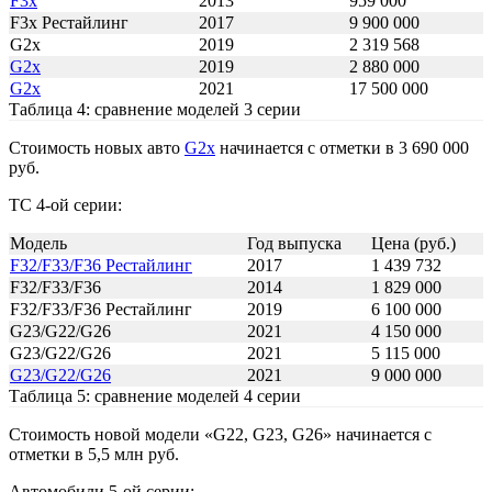
F3х
2013
959 000
F3х Рестайлинг
2017
9 900 000
G2x
2019
2 319 568
G2x
2019
2 880 000
G2x
2021
17 500 000
Таблица 4: сравнение моделей 3 серии
Стоимость новых авто
G2x
начинается с отметки в 3 690 000
руб.
ТС 4-ой серии:
Модель
Год выпуска
Цена (руб.)
F32/F33/F36 Рестайлинг
2017
1 439 732
F32/F33/F36
2014
1 829 000
F32/F33/F36 Рестайлинг
2019
6 100 000
G23/G22/G26
2021
4 150 000
G23/G22/G26
2021
5 115 000
G23/G22/G26
2021
9 000 000
Таблица 5: сравнение моделей 4 серии
Стоимость новой модели «G22, G23, G26» начинается с
отметки в 5,5 млн руб.
Автомобили 5-ой серии: