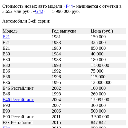
Стоимость новых авто модели «
F44
» начинается с отметки в
3,652 млн руб., «
G42
» — 5 990 000 руб.
Автомобили 3-ей серии:
Модель
Год выпуска
Цена (руб.)
E21
1981
150 000
E21
1983
325 000
E21
1980
850 000
E30
1984
40 000
E30
1988
180 000
E30
1993
1 500 000
E36
1992
75 000
E36
1996
115 000
E36
1995
12 000 000
E46 Рестайлинг
2002
100 000
E46
1998
260 000
E46 Рестайлинг
2004
1 999 990
E90
2007
360 000
E90
2006
500 000
E90 Рестайлинг
2011
3 500 000
F3х Рестайлинг
2015
847 842