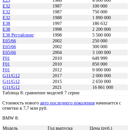
E23
1986
4 000 000
E32
1987
100 000
E32
1987
750 000
E32
1988
1 890 000
E38
1997
186 632
E38
1998
2 200 000
E38 Рестайлинг
1998
5 500 000
E65/66
2002
250 000
E65/66
2002
300 000
E65/66
2004
3 100 000
F01
2010
649 999
F01
2010
850 000
F01
2012
9 000 000
G11/G12
2017
2 000 000
G11/G12
2015
2 650 000
G11/G12
2021
16 861 000
Таблица 8: сравнение моделей 7 серии
Стоимость нового
авто последнего поколения
начинается с
отметки в 7,7 млн руб.
BMW 8:
Модель
Год выпуска
Цена (руб.)