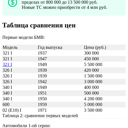
пределах от 800 000 до 13 500 000 руб.
Новые ТС можно приобрести от 4 млн руб.
Таблица сравнения цен
Первые модели БМВ:
Модель
Год выпуска
Цена (руб.)
321 I
1937
300 000
321 I
1947
450 000
321 I
1949
5 500 000
326 I
1939
420 000
326 I
1939
1 500 000
326 I
1942
3 000 000
340 I
1949
400 000
340 I
1951
500 000
340 I
1950
4 200 000
600
1959
5 000 000
02 (E10) I
1971
3 500 000
Таблица 2: сравнение первых моделей
Автомобили 1-ой серии: