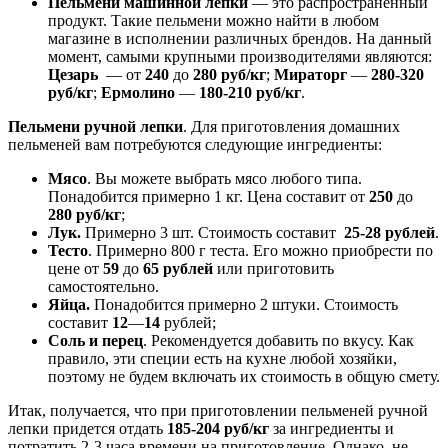
Пельмени машинной лепки
— это распространённый
продукт. Такие пельмени можно найти в любом
магазине в исполнении различных брендов. На данный
момент, самыми крупными производителями являются:
Цезарь
— от
240
до
280 руб/кг
;
Мираторг
—
280-320
руб/кг
;
Ермолино
—
180-210
руб/кг
.
Пельмени ручной лепки
. Для приготовления домашних
пельменей вам потребуются следующие ингредиенты:
Мясо
. Вы можете выбрать мясо любого типа.
Понадобится примерно 1 кг. Цена составит от
250
до
280
руб/кг
;
Лук.
Примерно 3 шт. Стоимость составит
25-28
рублей
.
Тесто
. Примерно 800 г теста. Его можно приобрести по
цене от
59
до
65
рублей
или приготовить
самостоятельно.
Яйца.
Понадобится примерно 2 штуки. Стоимость
составит
12
—
14
рублей;
Соль и перец
. Рекомендуется добавить по вкусу. Как
правило, эти специи есть на кухне любой хозяйки,
поэтому не будем включать их стоимость в общую смету.
Итак, получается, что при приготовлении пельменей ручной
лепки придется отдать
185-204 руб/кг
за ингредиенты и
потратить 2-3 часа времени на приготовление. Однако, не