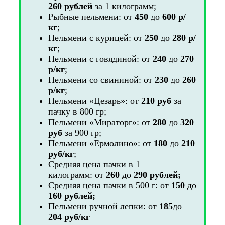
260 рублей
за 1 килограмм;
Рыбные пельмени: от
450
до
600
р/
кг
;
Пельмени с курицей: от
250
до
280
р/
кг
;
Пельмени с говядиной: от
240
до
270
р/кг
;
Пельмени со свининой: от
230
до
260
р/кг
;
Пельмени «Цезарь»: от
210
руб
за
пачку в 800 гр;
Пельмени «Мираторг»: от
280
до
320
руб
за 900 гр;
Пельмени «Ермолино»: от
180
до
210
руб/кг
;
Средняя цена пачки в 1
килограмм: от
260
до
290
рублей;
Средняя цена пачки в 500 г: от
150
до
160
рублей;
Пельмени ручной лепки: от
185
до
204
руб/кг