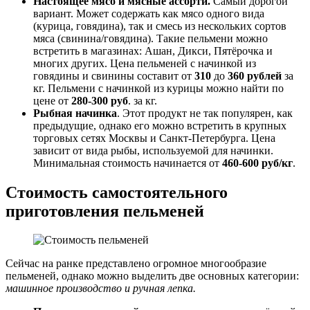
Настоящее мясо и мясные ассорти.
Самый дорогой
вариант. Может содержать как мясо одного вида
(курица, говядина), так и смесь из нескольких сортов
мяса (свинина/говядина). Такие пельмени можно
встретить в магазинах: Ашан, Дикси, Пятёрочка и
многих других. Цена пельменей с начинкой из
говядины и свинины составит от
310
до
360
рублей
за
кг. Пельмени с начинкой из курицы можно найти по
цене от
280-300
руб
. за кг.
Рыбная начинка
. Этот продукт не так популярен, как
предыдущие, однако его можно встретить в крупных
торговых сетях Москвы и Санкт-Петербурга. Цена
зависит от вида рыбы, используемой для начинки.
Минимальная стоимость начинается от
460-600
руб/кг
.
Стоимость самостоятельного
приготовления пельменей
Сейчас на ранке представлено огромное многообразие
пельменей, однако можно выделить две основных категории:
машинное производство и ручная лепка.