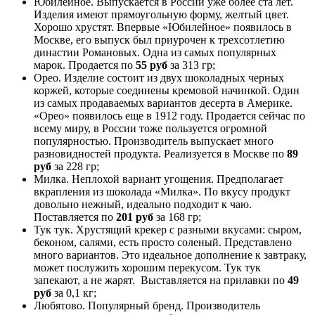
Юбилейное. Выпускается в России уже более ста лет.
Изделия имеют прямоугольную форму, желтый цвет.
Хорошо хрустят. Впервые «Юбилейное» появилось в
Москве, его выпуск был приурочен к трехсотлетию
династии Романовых. Одна из самых популярных
марок. Продается по
55 руб
за 313 гр;
Орео. Изделие состоит из двух шоколадных черных
коржей, которые соединены кремовой начинкой. Один
из самых продаваемых вариантов десерта в Америке.
«Орео» появилось еще в 1912 году. Продается сейчас по
всему миру, в России тоже пользуется огромной
популярностью. Производитель выпускает много
разновидностей продукта. Реализуется в Москве по
89
руб
за 228 гр;
Милка. Неплохой вариант угощения. Предполагает
вкрапления из шоколада «Милка». По вкусу продукт
довольно нежный, идеально подходит к чаю.
Поставляется по
201 руб
за 168 гр;
Тук тук. Хрустящий крекер с разными вкусами: сыром,
беконом, салями, есть просто соленый. Представлено
много вариантов. Это идеальное дополнение к завтраку,
может послужить хорошим перекусом. Тук тук
запекают, а не жарят. Выставляется на прилавки по
49
руб
за 0,1 кг;
Любятово. Популярный бренд. Производитель