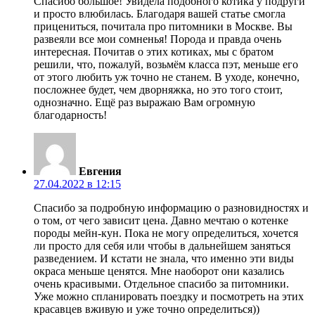
Спасибо большое! Увидела подобного котика у подруги
и просто влюбилась. Благодаря вашей статье смогла
прицениться, почитала про питомники в Москве. Вы
развеяли все мои сомненья! Порода и правда очень
интересная. Почитав о этих котиках, мы с братом
решили, что, пожалуй, возьмём класса пэт, меньше его
от этого любить уж точно не станем. В уходе, конечно,
посложнее будет, чем дворняжка, но это того стоит,
однозначно. Ещё раз выражаю Вам огромную
благодарность!
Евгения
27.04.2022 в 12:15
Спасибо за подробную информацию о разновидностях и
о том, от чего зависит цена. Давно мечтаю о котенке
породы мейн-кун. Пока не могу определиться, хочется
ли просто для себя или чтобы в дальнейшем заняться
разведением. И кстати не знала, что именно эти виды
окраса меньше ценятся. Мне наоборот они казались
очень красивыми. Отдельное спасибо за питомники.
Уже можно спланировать поездку и посмотреть на этих
красавцев вживую и уже точно определиться))