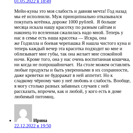
01.05.2022 в 18:49
Мейн-куны это моя слабость и давняя мечта! Год назад
мы её исполнили. Муж принципиально отказывался
покупать котёнка, дороже 1000 рублей. Я больше
месяца искала нашу красотку по разным сайтам и
наконец-то вселенная сжалилась надо мной. Теперь у
нас в семье есть наша красотка — Искра, она
же Годзилла и боевая черепашка Я нашла чистого куна и
теперь каждый вечер эта красотка подходит ко мне и
облизывает мне губы, так она желает мне спокойной
ночи. Кроме того, она у нас очень воспитанная кошечка,
ни когда не попрошайничает. На столе можем оставлять
любые продукты и быть уверенными в их сохранности,
даже креветки не будоражат в ней аппетит. Но к
сладкому чёрному чаю у неё любовь и слабость. Вообще,
я могу столько разных забавных случаев с ней
рассказать, впрочем, как и любой, у кого есть в доме
любимый питомиц.
Ирина
22.12.2022 в 19:50