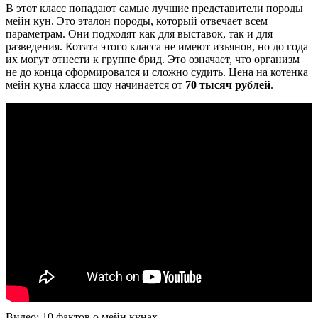
В этот класс попадают самые лучшие представители породы
мейн кун. Это эталон породы, который отвечает всем
параметрам. Они подходят как для выставок, так и для
разведения. Котята этого класса не имеют изъянов, но до года
их могут отнести к группе брид. Это означает, что организм
не до конца сформировался и сложно судить. Цена на котенка
мейн куна класса шоу начинается от
70 тысяч рублей
.
Видео: 10 фактов о мейн кунах