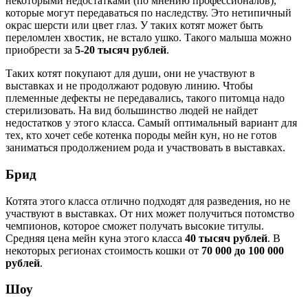
некоторыми недостатками (по мнению профессионалов),
которые могут передаваться по наследству. Это нетипичный
окрас шерсти или цвет глаз. У таких котят может быть
переломлен хвостик, не встало ушко. Такого малыша можно
приобрести за
5-20 тысяч рублей
.
Таких котят покупают для души, они не участвуют в
выставках и не продолжают родовую линию. Чтобы
племенные дефекты не передавались, такого питомца надо
стерилизовать. На вид большинство людей не найдет
недостатков у этого класса. Самый оптимальный вариант для
тех, кто хочет себе котенка породы мейн кун, но не готов
заниматься продолжением рода и участвовать в выставках.
Брид
Котята этого класса отлично подходят для разведения, но не
участвуют в выставках. От них может получиться потомство
чемпионов, которое сможет получать высокие титулы.
Средняя цена мейн куна этого класса
40 тысяч
рублей
. В
некоторых регионах стоимость кошки от
70 000 до 100 000
рублей
.
Шоу