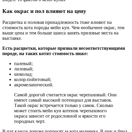
Как окрас и пол влияют на цену
Расцветка и половая принадлежность тоже влияют на
стоимость кота породы мейн кун. Чем необычнее окрас, тем
выше цена и тем больше шанса занять призовые места на
выставке.
Есть расцветки, которые признали несоответствующими
породе, на таких котят стоимость ниже:
палевый;
лиловый;
шоколад;
колор-пойнтовый;
акромеланический.
Самой дорогой считается окрас черепаховый. Они
имеют самый высокий потенциал для выставок.
Такой окрас встречается только у самок. Сколько
может стоить мейн кун котенок черепахового
окраса зависит от родословной и яркости его
породных черт.
В пэт классе дороже попросят за кота мальчика. В шоу и брид