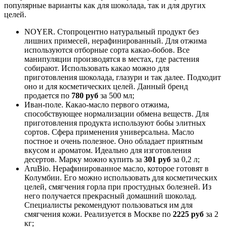
популярные варианты как для шоколада, так и для других
целей.
NOYER. Стопроцентно натуральный продукт без
лишних примесей, нерафинированный. Для отжима
используются отборные сорта какао-бобов. Все
манипуляции производятся в местах, где растения
собирают. Использовать какао можно для
приготовления шоколада, глазури и так далее. Подходит
оно и для косметических целей. Данный бренд
продается по
780 руб
за 500 мл;
Иван-поле. Какао-масло первого отжима,
способствующее нормализации обмена веществ. Для
приготовления продукта используют бобы элитных
сортов. Сфера применения универсальна. Масло
постное и очень полезное. Оно обладает приятным
вкусом и ароматом. Идеально для изготовления
десертов. Марку можно купить за
301 руб
за 0,2 л;
AruBio. Нерафинированное масло, которое готовят в
Колумбии. Его можно использовать для косметических
целей, смягчения горла при простудных болезней. Из
него получается прекрасный домашний шоколад.
Специалисты рекомендуют пользоваться им для
смягчения кожи. Реализуется в Москве по
2225 руб
за 2
кг;