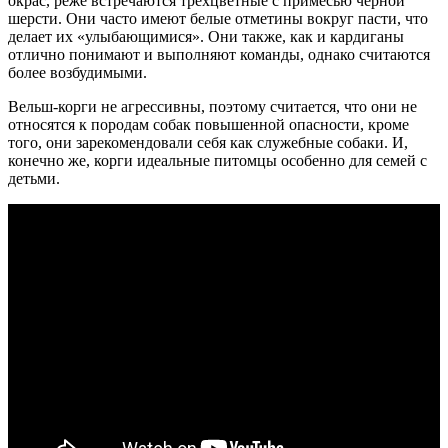
окрас, реже встречаются трехцветные с примесью черной
шерсти. Они часто имеют белые отметины вокруг пасти, что
делает их «улыбающимися». Они также, как и кардиганы
отлично понимают и выполняют команды, однако считаются
более возбудимыми.
Вельш-корги не агрессивны, поэтому считается, что они не
относятся к породам собак повышенной опасности, кроме
того, они зарекомендовали себя как служебные собаки. И,
конечно же, корги идеальные питомцы особенно для семей с
детьми.