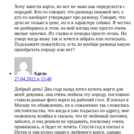
Хочу завести корги, но вот не знаю как определится с
породой. Кто-то говорит, что разницы никакой нет, а
кто-то наоборот утверждает про разницу. Говорят, что
дело не только в цене, но и в характере собаки. Я честно
не разбираюсь в этом, на мой взгляд они просто очень
милые лапочки. Их глазки и походка просто огонь. На
улице когда вижу так и хочется забрать или потискать.
Подскажите пожалуйста, есть ли вообще разница какую
приобретать породу или нет?
Адель
27.04.2022 в 15:48
Добрый день! Два года назад хотел купить корги для
моей девушки, она очень любила эту породу, постоянно
ставила разные фото корги на рабочий стол. Я поехал в
Москву по объявлению, но к сожалению так сложились
обстоятельства, что когда я уже подъехал по адресу, мне
позвонила хозяйка и сказала, что её любимый питомец
заболел, и она решила не продавать, поскольку очень
привязалась, и будет ее лечить. Спустя год я поехал в
Питер и там купил нашего любимого корги, однако