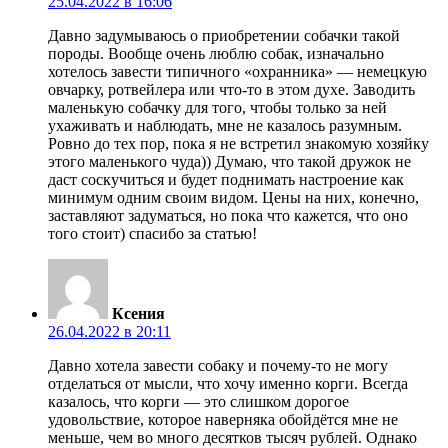
25.04.2022 в 16:06
Давно задумываюсь о приобретении собачки такой
породы. Вообще очень люблю собак, изначально
хотелось завести типичного «охранника» — немецкую
овчарку, ротвейлера или что-то в этом духе. Заводить
маленькую собачку для того, чтобы только за ней
ухаживать и наблюдать, мне не казалось разумным.
Ровно до тех пор, пока я не встретил знакомую хозяйку
этого маленького чуда)) Думаю, что такой дружок не
даст соскучиться и будет поднимать настроение как
минимум одним своим видом. Цены на них, конечно,
заставляют задуматься, но пока что кажется, что оно
того стоит) спасибо за статью!
Ксения
26.04.2022 в 20:11
Давно хотела завести собаку и почему-то не могу
отделаться от мысли, что хочу именно корги. Всегда
казалось, что корги — это слишком дорогое
удовольствие, которое наверняка обойдётся мне не
меньше, чем во много десятков тысяч рублей. Однако