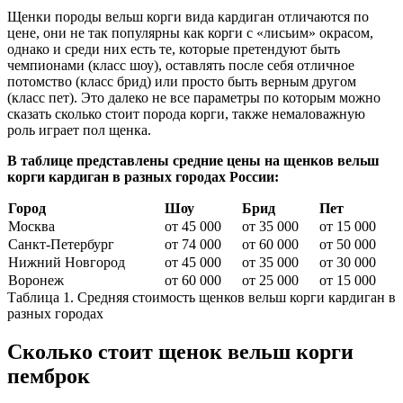
Щенки породы вельш корги вида кардиган отличаются по
цене, они не так популярны как корги с «лисьим» окрасом,
однако и среди них есть те, которые претендуют быть
чемпионами (класс шоу), оставлять после себя отличное
потомство (класс брид) или просто быть верным другом
(класс пет). Это далеко не все параметры по которым можно
сказать сколько стоит порода корги, также немаловажную
роль играет пол щенка.
В таблице представлены средние цены на щенков вельш
корги кардиган в разных городах России:
Город
Шоу
Брид
Пет
Москва
от 45 000
от 35 000
от 15 000
Санкт-Петербург
от 74 000
от 60 000
от 50 000
Нижний Новгород
от 45 000
от 35 000
от 30 000
Воронеж
от 60 000
от 25 000
от 15 000
Таблица 1. Средняя стоимость щенков вельш корги кардиган в
разных городах
Сколько стоит щенок вельш корги
пемброк