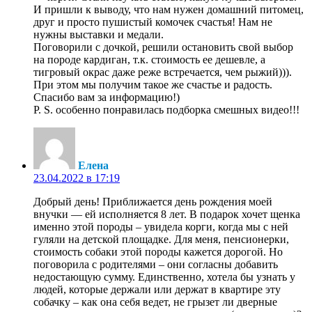
И пришли к выводу, что нам нужен домашний питомец,
друг и просто пушистый комочек счастья! Нам не
нужны выставки и медали.
Поговорили с дочкой, решили остановить свой выбор
на породе кардиган, т.к. стоимость ее дешевле, а
тигровый окрас даже реже встречается, чем рыжий))).
При этом мы получим такое же счастье и радость.
Спасибо вам за информацию!)
P. S. особенно понравилась подборка смешных видео!!!
Елена
23.04.2022 в 17:19
Добрый день! Приближается день рождения моей
внучки — ей исполняется 8 лет. В подарок хочет щенка
именно этой породы – увидела корги, когда мы с ней
гуляли на детской площадке. Для меня, пенсионерки,
стоимость собаки этой породы кажется дорогой. Но
поговорила с родителями – они согласны добавить
недостающую сумму. Единственно, хотела бы узнать у
людей, которые держали или держат в квартире эту
собачку – как она себя ведет, не грызет ли дверные