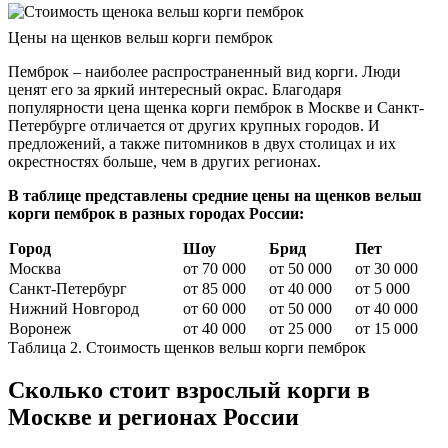
Цены на щенков вельш корги пемброк
Пемброк – наиболее распространенный вид корги. Люди
ценят его за яркий интересный окрас. Благодаря
популярности цена щенка корги пемброк в Москве и Санкт-
Петербурге отличается от других крупных городов. И
предложений, а также питомников в двух столицах и их
окрестностях больше, чем в других регионах.
В таблице представлены средние цены на щенков вельш
корги пемброк в разных городах России:
Город
Шоу
Брид
Пет
Москва
от 70 000
от 50 000
от 30 000
Санкт-Петербург
от 85 000
от 40 000
от 5 000
Нижний Новгород
от 60 000
от 50 000
от 40 000
Воронеж
от 40 000
от 25 000
от 15 000
Таблица 2. Стоимость щенков вельш корги пемброк
Сколько стоит взрослый корги в
Москве и регионах России