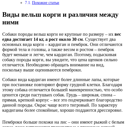
Похожие статьи
Виды вельш корги и различия между
ними
Собаки породы вельш корги не крупные по размеру – их
вес
едва достигает 14 кг, а рост около 30 см
. Существует два
основных вида корги – кардиган и пемброк. Они отличаются
формой тела и головы, а также весом и ростом – пемброк
будет меньше и легче, чем кардиган. Поэтому, подыскивая
собаку породы корги, вы увидите, что цена щенков сильно
отличается. Необходимо обращать внимание на вид,
поскольку выше оцениваются пемброки.
Собаки вида кардиган имеют более длинные лапы, которые
при постановке повторяют форму грудной клетки. Благодаря
этому собака отличается большей маневренностью, что особо
ценится среди пастушьих собак. Грудь – широкая, спина –
прямая, крепкий корпус – все это подчеркивает благородство
данной породы. Окрас чаще всего тигровый. По характеру
кардиганы более спокойные, хорошо поддаются дрессировке.
Пемброки больше похожи на лис – они имеют рыжий с белым