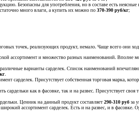
кцию. Безопасны для употребления, но в составе есть неясные 
остаточно много влаги, а купить их можно по
370-390 руб/кг
;
говых точек, реализующих продукт, немало. Чаще всего они ход
лохой ассортимент и множество разных наименований. Вполне мо
и различные варианты сарделек. Список наименований впечатля
/кг
.
нт сарделек. Присутствует собственная торговая марка, котора
ь сардельки как в фасовке, так и на развес. Присутствует своя 
ардельки. Ценник на данный продукт составляет
290-310
руб
за у
рокий ассортимент сарделек. Есть и на развес, и в фасовке. О