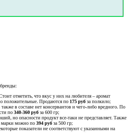
 бренды:
Стоит отметить, что вкус у них на любителя – аромат
но положительные. Продаются по
175 руб
за полкило;
также в составе нет консервантов и чего-либо вредного. По
ести по
340-360 руб
за 600 гр;
ший, но опасности продукт все-таки не представляет. Также
ой марки можно по
394 руб
за 500 гр;
екоторые показатели не соответствуют с указанными на