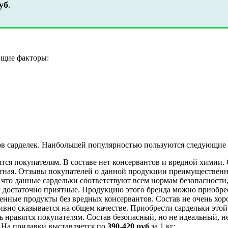
уб
.
ющие факторы:
ов сарделек. Наибольшей популярностью пользуются следующие
тся покупателям. В составе нет консервантов и вредной химии. 
ятная. Отзывы покупателей о данной продукции преимуществен
что данные сардельки соответствуют всем нормам безопасности, 
кус достаточно приятные. Продукцию этого бренда можно приобр
нные продукты без вредных консервантов. Состав не очень хоро
тивно сказывается на общем качестве. Приобрести сардельки эт
ь нравятся покупателям. Состав безопасный, но не идеальный, н
. На прилавки выставляется по
390-420 руб
за 1 кг;