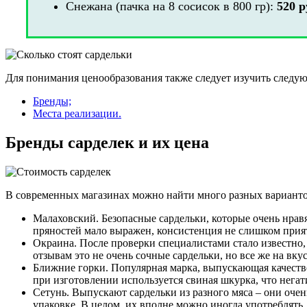
Снежана (пачка на 8 сосисок в 800 гр):
520 р
Для понимания ценообразования также следует изучить следу
Бренды;
Места реализации.
Бренды сарделек и их цена
В современных магазинах можно найти много разных вариант
Малаховский. Безопасные сардельки, которые очень нравя
пряностей мало выражен, консистенция не слишком при
Окраина. После проверки специалистами стало известно, 
отзывам это не очень сочные сардельки, но все же на в
Ближние горки. Популярная марка, выпускающая качестве
при изготовлении используется свиная шкурка, что нега
Сетунь. Выпускают сардельки из разного мяса – они очен
упаковке. В целом, их вполне можно иногда употреблять