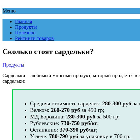
Меню
Главная
Продукты
Полезное
Рейтинги товаров
Сколько стоят сардельки?
Продукты
Сардельки – любимый многими продукт, который продается в 
сардельки:
Средняя стоимость сарделек:
280-300 руб
за 
Велком:
260-270 руб
за 450 гр;
МД Бородина:
280-300 руб
за 500 гр;
Рублевские:
730-750
руб/кг
;
Останкино:
370-390 руб/кг
;
Углече:
780-790 руб
за упаковку в 700 гр;