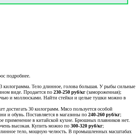
ос подробнее.
23 килограмма. Тело длинное, голова большая. У рыбы сильные
нном виде. Продается по
230-250 руб/кг
(замороженная);
лочью и моллюсками. Найти стейки и целые тушки можно в
ет достигать 30 килограмм. Мясо пользуется особой
ни и обувь. Поставляется в магазины по
240-260 руб/кг
;
вое применение в китайской кухне. Брюшных плавников нет.
 очень высокая. Купить можно по
300-320 руб/кг
;
т длинное тело, мощную челюсть. В промышленных масштабах