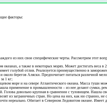
ющие факторы:
каждого из них свои специфические черты. Рассмотрим этот вопр
 океанах, а также в некоторых морях. Может достигать веса в 
 имеет голубой отлив. Реализуется преимущественно в замороже
 и около берегов Аляски. Предпочитает питаться различной ме
за 1 кг;
цевом море и на севере Атлантического океана. Масса туши мож
ашла применение в промышленности – из нее делают сумки, рем
й. Голова довольно крупная в сравнении с туловищем. Нашла с
озят из заграничных стран. Но цена на них, как ни странно, не
 почти нереально. Обитает в Северном Ледовитом океане. Имее