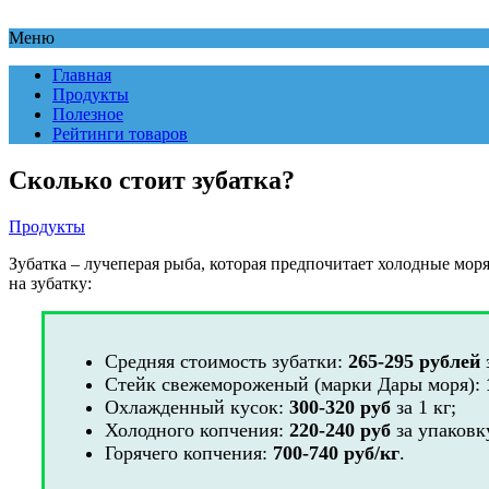
Меню
Главная
Продукты
Полезное
Рейтинги товаров
Сколько стоит зубатка?
Продукты
Зубатка – лучеперая рыба, которая предпочитает холодные мор
на зубатку:
Средняя стоимость зубатки:
265-295 рублей
Стейк свежемороженый (марки Дары моря):
Охлажденный кусок:
300-320 руб
за 1 кг;
Холодного копчения:
220-240 руб
за упаковку
Горячего копчения:
700-740
руб/кг
.