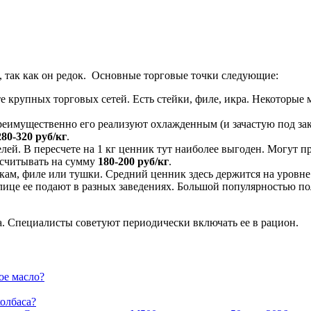
 так как он редок. Основные торговые точки следующие:
 крупных торговых сетей. Есть стейки, филе, икра. Некоторые 
еимущественно его реализуют охлажденным (и зачастую под зака
280-320
руб/кг
.
ей. В пересчете на 1 кг ценник тут наиболее выгоден. Могут 
ссчитывать на сумму
180-200
руб/кг
.
кам, филе или тушки. Средний ценник здесь держится на уровн
олице ее подают в разных заведениях. Большой популярностью по
ба. Специалисты советуют периодически включать ее в рацион.
ое масло?
колбаса?