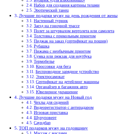
Кубарик «Для влюбленных»
Набор для создания картины телами
Эротический танец
Лучшие подарки мужу на день рождения от жены
Настенный турник
Заезд на гоночной трассе
Полет за штурвалом вертолета или самолета
Толстовка с прикольным принтом
Пиджак на заказ (сертификат на пошив)
Рубашка
Пижама с необычным принтом
Сумка или рюкзак для ноутбука
Термобелье
Кроссовки для бега
Беспроводное зарядное устройство
Электросамокат
Сертификат на детейлинг машины
Органайзер в багажник авто
Ювелирное украшение
Лучшие подарки мужу на Новый год
Чехлы для сидений
Видеорегистратор с антирадаром
Игровая приставка
Шуруповерт
Саундбар
ТОП подарков мужу на годовщину
Массаж с маслами