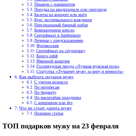
Прыжок с парашютом
Поездка на квадроцикле или снегоходе
Билеты на концерт или матч
Курс экстремального вождения
Персональный банный набор
Компьютерное кресло
Сертификат в барбершоп
Печенье с предсказаниями
Фотоколлаж
Сертификат на татуировку
Книга сейф
Именной кошелек
Голливудская звезда «Лучшая мужская роль»
Статуэтка «Лучшему мужу за веру и верность»
Как выбрать подарок мужу
С учетом возраста
По интересам
По бюджету
По масштабам праздника
С креативом или без
Что не стоит дарить мужу
Похожие статьи
ТОП подарков мужу на 23 февраля