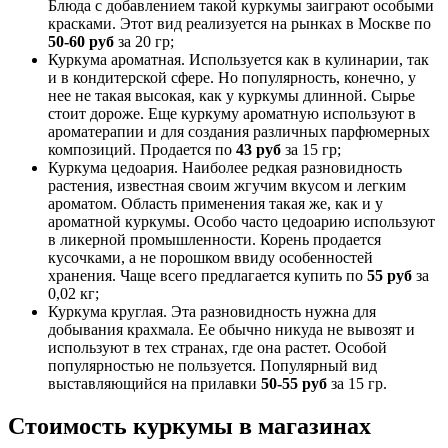
Блюда с добавлением такой куркумы заиграют особыми
красками. Этот вид реализуется на рынках в Москве по
50-60 руб
за 20 гр;
Куркума ароматная. Используется как в кулинарии, так
и в кондитерской сфере. Но популярность, конечно, у
нее не такая высокая, как у куркумы длинной. Сырье
стоит дороже. Еще куркуму ароматную используют в
ароматерапии и для создания различных парфюмерных
композиций. Продается по
43 руб
за 15 гр;
Куркума цедоария. Наиболее редкая разновидность
растения, известная своим жгучим вкусом и легким
ароматом. Область применения такая же, как и у
ароматной куркумы. Особо часто цедоарию используют
в ликерной промышленности. Корень продается
кусочками, а не порошком ввиду особенностей
хранения. Чаще всего предлагается купить по
55 руб
за
0,02 кг;
Куркума круглая. Эта разновидность нужна для
добывания крахмала. Ее обычно никуда не вывозят и
используют в тех странах, где она растет. Особой
популярностью не пользуется. Популярный вид
выставляющийся на прилавки
50-55 руб
за 15 гр.
Стоимость куркумы в магазинах