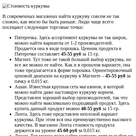
В современных магазинах найти куркуму совсем не так
сложно, как могло бы быть раньше. Люди чаще всего
посещают следующие торговые точки:
Пятерочка. Здесь ассортимент куркумы не так широк,
можно найти варианты от 1-2 производителей.
Продается она в виде порошка. Ценник продукта в
Пятерочке составляет
45-55 руб
за 15 гр.
Магнит. Тут тоже не такой большой выбор куркумы, но
все же можно ее найти. Как и в прошлом варианте, она
тоже предлагается в форме порошка. Ориентировочный
ценовой диапазон на куркуму в Магните –
45-55
руб
за
пачку в 0,015 кг.
Ашан. Известная крупная сеть магазинов, в которой
можно найти даже настоящую куркуму корнем.
Представлен хороший выбор производителей, так что
можно найти максимально подходящий продукт. Здесь
купить данный продукт можно
40-55 руб
за 15 гр.
Лента. Здесь тоже представлен неплохой вариант
куркумы. При этом вся она преимущественно высокого
качества. В магазине Лента стоимость продукта
держится на уровне
45-60
руб
за 0,015 кг.
Дикси. Тут можно тоже найти куркуму, хотя ее выбор не