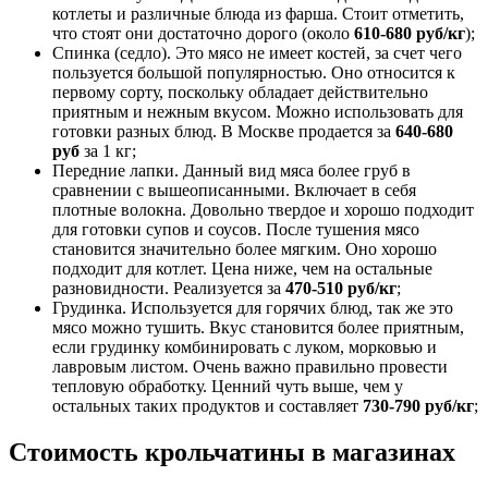
котлеты и различные блюда из фарша. Стоит отметить,
что стоят они достаточно дорого (около
610-680 руб/кг
);
Спинка (седло). Это мясо не имеет костей, за счет чего
пользуется большой популярностью. Оно относится к
первому сорту, поскольку обладает действительно
приятным и нежным вкусом. Можно использовать для
готовки разных блюд. В Москве продается за
640-680
руб
за 1 кг;
Передние лапки. Данный вид мяса более груб в
сравнении с вышеописанными. Включает в себя
плотные волокна. Довольно твердое и хорошо подходит
для готовки супов и соусов. После тушения мясо
становится значительно более мягким. Оно хорошо
подходит для котлет. Цена ниже, чем на остальные
разновидности. Реализуется за
470-510 руб/кг
;
Грудинка. Используется для горячих блюд, так же это
мясо можно тушить. Вкус становится более приятным,
если грудинку комбинировать с луком, морковью и
лавровым листом. Очень важно правильно провести
тепловую обработку. Ценний чуть выше, чем у
остальных таких продуктов и составляет
730-790 руб/кг
;
Стоимость крольчатины в магазинах