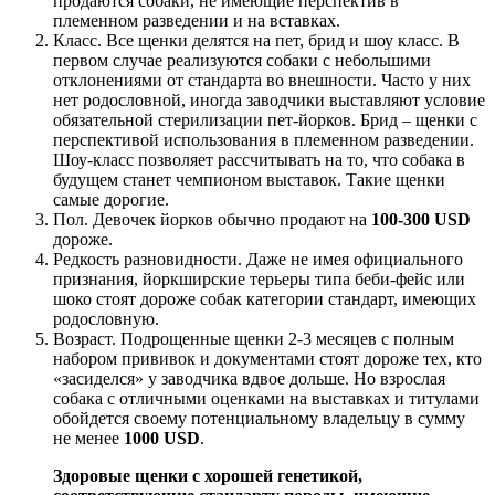
продаются собаки, не имеющие перспектив в
племенном разведении и на вставках.
Класс. Все щенки делятся на пет, брид и шоу класс. В
первом случае реализуются собаки с небольшими
отклонениями от стандарта во внешности. Часто у них
нет родословной, иногда заводчики выставляют условие
обязательной стерилизации пет-йорков. Брид – щенки с
перспективой использования в племенном разведении.
Шоу-класс позволяет рассчитывать на то, что собака в
будущем станет чемпионом выставок. Такие щенки
самые дорогие.
Пол. Девочек йорков обычно продают на
100-300 USD
дороже.
Редкость разновидности. Даже не имея официального
признания, йоркширские терьеры типа беби-фейс или
шоко стоят дороже собак категории стандарт, имеющих
родословную.
Возраст. Подрощенные щенки 2-3 месяцев с полным
набором прививок и документами стоят дороже тех, кто
«засиделся» у заводчика вдвое дольше. Но взрослая
собака с отличными оценками на выставках и титулами
обойдется своему потенциальному владельцу в сумму
не менее
1000 USD
.
Здоровые щенки с хорошей генетикой,