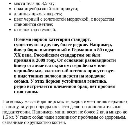
масса тела до 3,5 кг;
ножницеобразный тип прикуса;
длинная прямая шерсть;
цвет черный с золотистой мордочкой, с возрастом
становится светлее;
оттенок глаз темный.
Помимо йорков категории стандарт,
существуют и другие, более редкие. Например,
бивер йорк, выведенный в Германии в 80 годы
XX века. Российским стандартом он был
признан в 2009 году. От основной разновидности
бивер отличается окрасом: серо-белым или
черно-белым, золотистый оттенок присутствует
в виде тонких полосок шерсти на мордочке
собаки. У этих йорков устойчивая генетика,
редко встречается племенной брак, нет проблем
с костяком.
Поскольку масса йоркширских терьеров имеет лишь верхнюю
границу, внутри породы их часто делят на дополнительные
подкатегории. Например, мини весят не более 2 кг, а микро до
1,5 кг. У таких собак чаще возникают проблемы со здоровьем,
связанные с хрупкостью костей.