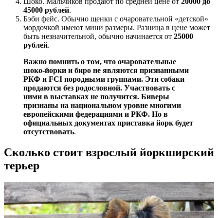
Шоко. Мальчиков продают по средней цене от
20000 до
45000 рублей
.
Бэби фейс. Обычно щенки с очаровательной «детской»
мордочкой имеют мини размеры. Разница в цене может
быть незначительной, обычно начинается от
25000
рублей
.
Важно помнить о том, что очаровательные
шоко-йорки и биро не являются признанными
РКФ и FCI породными группами. Эти собаки
продаются без родословной. Участвовать с
ними в выставках не получится. Биверы
признаны на национальном уровне многими
европейскими федерациями и РКФ. Но в
официальных документах приставка йорк будет
отсутствовать
.
Сколько стоит взрослый йоркширский
терьер