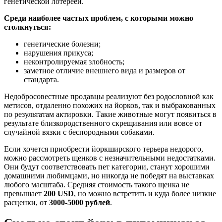
генетической лотереей.
Среди наиболее частых проблем, с которыми можно
столкнуться:
генетические болезни;
нарушения прикуса;
неконтролируемая злобность;
заметное отличие внешнего вида и размеров от
стандарта.
Недобросовестные продавцы реализуют без родословной как
метисов, отдаленно похожих на йорков, так и выбракованных
по результатам актировки. Такие животные могут появиться в
результате близкородственного скрещивания или вовсе от
случайной вязки с беспородными собаками.
Если хочется приобрести йоркширского терьера недорого,
можно рассмотреть щенков с незначительными недостатками.
Они будут соответствовать пет категории, станут хорошими
домашними любимцами, но никогда не победят на выставках
любого масштаба. Средняя стоимость такого щенка не
превышает
200 USD
, но можно встретить и куда более низкие
расценки, от
3000-5000 рублей
.