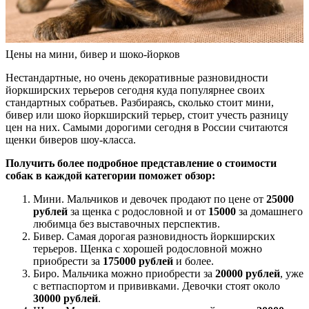
Цены на мини, бивер и шоко-йорков
Нестандартные, но очень декоративные разновидности
йоркширских терьеров сегодня куда популярнее своих
стандартных собратьев. Разбираясь, сколько стоит мини,
бивер или шоко йоркширский терьер, стоит учесть разницу
цен на них. Самыми дорогими сегодня в России считаются
щенки биверов шоу-класса.
Получить более подробное представление о стоимости
собак в каждой категории поможет обзор:
Мини. Мальчиков и девочек продают по цене от
25000
рублей
за щенка с родословной и от
15000
за домашнего
любимца без выставочных перспектив.
Бивер. Самая дорогая разновидность йоркширских
терьеров. Щенка с хорошей родословной можно
приобрести за
175000 рублей
и более.
Биро. Мальчика можно приобрести за
20000 рублей
, уже
с ветпаспортом и прививками. Девочки стоят около
30000 рублей
.