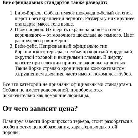
Вне официальных стандартов также разводят:
Биро-йорков. Собаки имеют шоколадно-белый оттенок
шерсти без вкраплений черного. Размеры у них крупнее
стандарта, масса тела выше.
Шоко-йорков. Их шерсть окрашена во все оттенки
коричневого – от молочного шоколада до темного. Цвет
распределен равномерно.
Беби-фейс. Непризнанный официально тип
йоркширского терьера с необычно короткой мордочкой,
округлой головой и выпуклыми глазами. В жертву
красоте при селекции принесли здоровье животных.
Такие йорки страдаю хроническим конъюктивитом,
затруднением дыхания, часто имеют некомплект зубов.
Все эти категории не признаны официальными стандартами.
Собаки не имеют родословной, приобретаются
исключительно как домашние любимцы.
От чего зависит цена?
Планируя завести йоркширского терьера, стоит разобраться в
особенностях ценообразования, характерных для этой
породы.