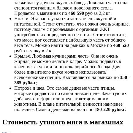
также массу других вкусных блюд. Довольно часто она
становится главным блюдом новогоднего стола.
Продается в магазинах по
460-590 руб
за 2,2 кг;
Ножки. Эта часть утки считается очень вкусной и
питательной. Стоит отметить, что ножки очень жирные,
поэтому людям с проблемами с органами ЖКТ
употреблять их определенно не стоит. Стоит отметить,
что масса ног составляет наибольшую часть от общего
веса тела. Можно найти на рынках в Москве по
460-520
руб
за тушку в 2 кг;
Крылья. Любимая кулинарами часть. Она не очень
жирная, ее можно делать в кляре. Можно подавать в
качестве закуски или низкокалорийного блюда. Для
более пикантного вкуса можно использовать
всевозможные специи. Выставляется на рынках по
350-
385 руб/кг
;
Потроха и шея. Это самые дешевые части птицы,
которые продаются по самой низкой цене. Зачастую их
добавляют в фарш или предлагают домашним
животным. В плане питательной ценности наименее
полезные. Самый дешевый вариант по
180-220 руб/кг
.
Стоимость утиного мяса в магазинах