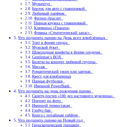
Мультитул
Брелок для авто с гравировкой
Любимый парфюм
Фитнес-браслет
Пивная кружка с гравировкой
Ключница «Граната»
Фляжка «Стратегический запас»
Что подарить парню на День всех влюблённых
Торт в форме сердца
Мужской букет
Шоколадные конфеты в форме сердечек
Gentleman’s BOX
Билеты на концерт любимой группы
Массаж
Романтический ужин или завтрак
Квест для влюбленных
Парные футболки
Именной PowerBank
Что подарить на день рождения парню
Скретч-постер «100 дел настоящего мужчины»
Портрет по фото
Именной термостакан
Глобус-бар
Книга с потайным сейфом
Что подарить парню на Новый год
Гироскопический тренажёр