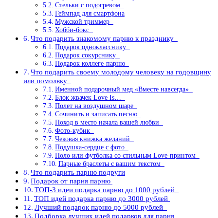
Стельки с подогревом
Геймпад для смартфона
Мужской триммер
Хобби-бокс
Что подарить знакомому парню к празднику
Подарок однокласснику
Подарок сокурснику
Подарок коллеге-парню
Что подарить своему молодому человеку на годовщину
или помолвку
Именной подарочный мед «Вместе навсегда»
Блок жвачек Love Is…
Полет на воздушном шаре
Сочинить и записать песню
Поход в место начала вашей любви
Фото-кубик
Чековая книжка желаний
Подушка-сердце с фото
Поло или футболка со стильным Love-принтом
Парные браслеты с вашим текстом
Что подарить парню подруги
Подарок от парня парню
ТОП-3 идеи подарка парню до 1000 рублей
ТОП идей подарка парню до 3000 рублей
Лучший подарок парню до 5000 рублей
Подборка лучших идей подарков для парня